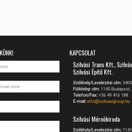
EKÜNK!
KAPCSOLAT
Szilvási Trans Kft., Szilvás
Szilvási Építő Kft.
Székhely/Levelezési cím:
3400 
Fióktelep cím:
1145 Budapest, M
Telefon/Fax:
+36 49 416 188
E-mail:
info@szilvasigroup.hu
Szilvási Mérnökiroda
Székhely/Levelezési cím:
1141 