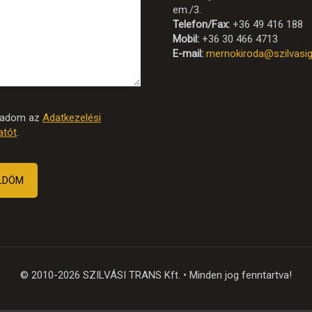
em./3.
Telefon/Fax:
+36 49 416 188
Mobil:
+36 30 466 4713
E-mail:
mernokiroda@szilvasig
gadom az
Adatkezelési
atót
.
© 2010-
2026 SZILVÁSI TRANS Kft. • Minden jog fenntartva!