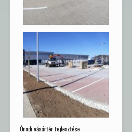
Ónodi vásártér fejlesztése