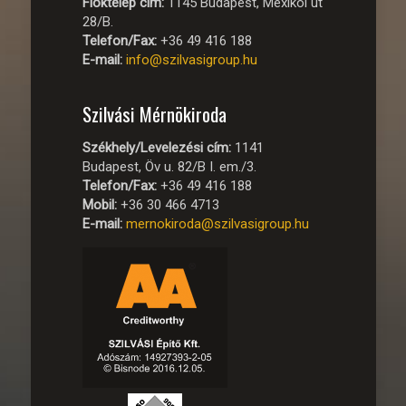
Fióktelep cím:
1145 Budapest, Mexikói út
28/B.
Telefon/Fax:
+36 49 416 188
E-mail:
info@szilvasigroup.hu
Szilvási Mérnökiroda
Székhely/Levelezési cím:
1141
Budapest, Öv u. 82/B I. em./3.
Telefon/Fax:
+36 49 416 188
Mobil:
+36 30 466 4713
E-mail:
mernokiroda@szilvasigroup.hu