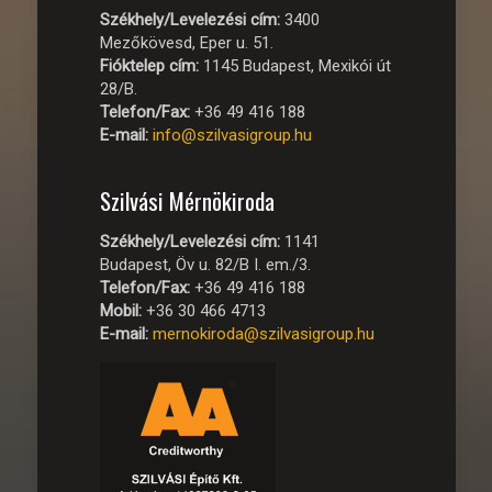
Székhely/Levelezési cím:
3400
Mezőkövesd, Eper u. 51.
Fióktelep cím:
1145 Budapest, Mexikói út
28/B.
Telefon/Fax:
+36 49 416 188
E-mail:
info@szilvasigroup.hu
Szilvási Mérnökiroda
Székhely/Levelezési cím:
1141
Budapest, Öv u. 82/B I. em./3.
Telefon/Fax:
+36 49 416 188
Mobil:
+36 30 466 4713
E-mail:
mernokiroda@szilvasigroup.hu