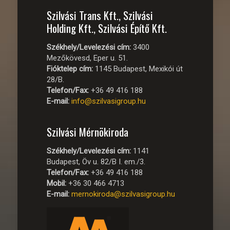
Szilvási Trans Kft., Szilvási
Holding Kft., Szilvási Építő Kft.
Székhely/Levelezési cím:
3400
Mezőkövesd, Eper u. 51.
Fióktelep cím:
1145 Budapest, Mexikói út
28/B.
Telefon/Fax:
+36 49 416 188
E-mail:
info@szilvasigroup.hu
Szilvási Mérnökiroda
Székhely/Levelezési cím:
1141
Budapest, Öv u. 82/B I. em./3.
Telefon/Fax:
+36 49 416 188
Mobil:
+36 30 466 4713
E-mail:
mernokiroda@szilvasigroup.hu