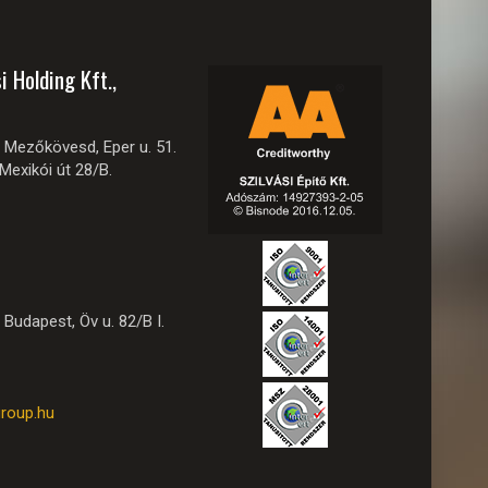
i Holding Kft.,
Mezőkövesd, Eper u. 51.
exikói út 28/B.
Budapest, Öv u. 82/B I.
roup.hu