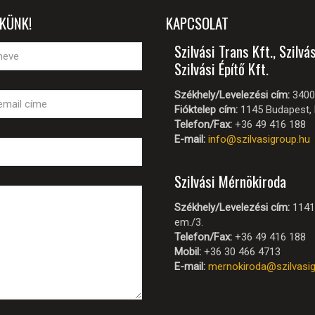
EKÜNK!
KAPCSOLAT
Szilvási Trans Kft., Szilvás
Szilvási Építő Kft.
Székhely/Levelezési cím:
3400 
Fióktelep cím:
1145 Budapest, M
Telefon/Fax:
+36 49 416 188
E-mail:
info@szilvasigroup.hu
Szilvási Mérnökiroda
Székhely/Levelezési cím:
1141 
em./3.
Telefon/Fax:
+36 49 416 188
Mobil:
+36 30 466 4713
E-mail:
mernokiroda@szilvasig