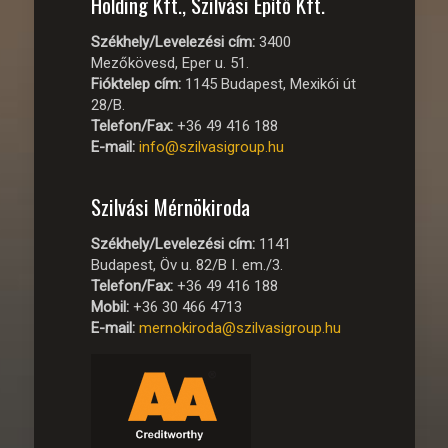
Holding Kft., Szilvási Építő Kft.
Székhely/Levelezési cím:
3400
Mezőkövesd, Eper u. 51.
Fióktelep cím:
1145 Budapest, Mexikói út
28/B.
Telefon/Fax:
+36 49 416 188
E-mail:
info@szilvasigroup.hu
Szilvási Mérnökiroda
Székhely/Levelezési cím:
1141
Budapest, Öv u. 82/B I. em./3.
Telefon/Fax:
+36 49 416 188
Mobil:
+36 30 466 4713
E-mail:
mernokiroda@szilvasigroup.hu