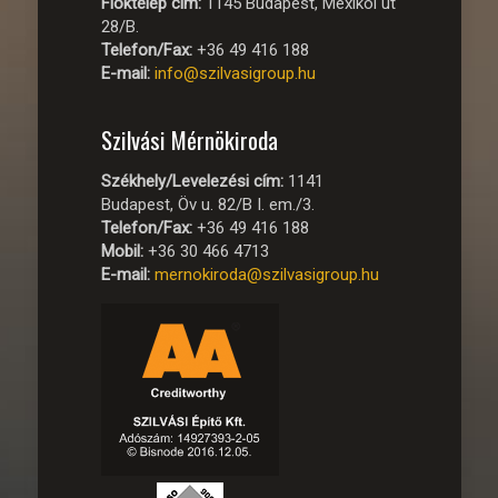
Fióktelep cím:
1145 Budapest, Mexikói út
28/B.
Telefon/Fax:
+36 49 416 188
E-mail:
info@szilvasigroup.hu
Szilvási Mérnökiroda
Székhely/Levelezési cím:
1141
Budapest, Öv u. 82/B I. em./3.
Telefon/Fax:
+36 49 416 188
Mobil:
+36 30 466 4713
E-mail:
mernokiroda@szilvasigroup.hu